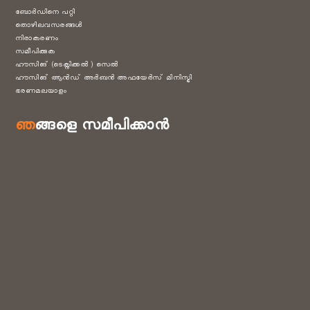
ബോർഡിനെ പറ്റി
തൊഴിലവസരങ്ങൾ
നിരാകരണം
സമീപിക്കുക
ഹൗസിങ് (ടെക്നിക്കൽ ) സെൽ
ഹൗസിങ് ആൻഡ് അർബൻ അഫയേർസ് മിനിസ്ട്രി
ഭരണമലയാളം
ഞങ്ങളെ സമീപിക്കാൻ