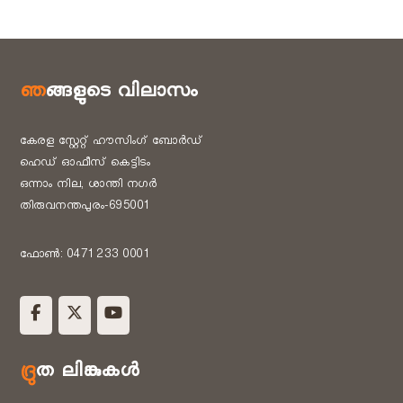
ഞങ്ങളുടെ വിലാസം
കേരള സ്റ്റേറ്റ് ഹൗസിംഗ് ബോർഡ്
ഹെഡ് ഓഫീസ് കെട്ടിടം
ഒന്നാം നില, ശാന്തി നഗർ
തിരുവനന്തപുരം-695001
ഫോൺ: 0471 233 0001
ദ്രുത ലിങ്കുകൾ