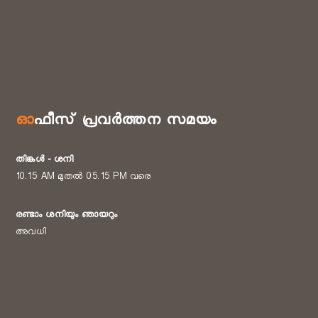
ഓഫീസ് പ്രവർത്തന സമയം
തിങ്കൾ - ശനി
10.15 AM മുതൽ 05.15 PM വരെ
രണ്ടാം ശനിയും ഞായറും
അവധി