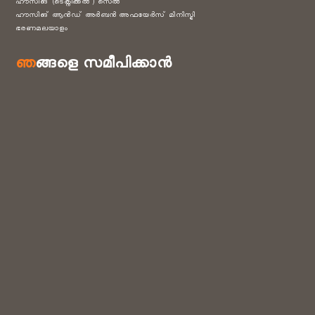
ഹൗസിങ് (ടെക്നിക്കൽ ) സെൽ
ഹൗസിങ് ആൻഡ് അർബൻ അഫയേർസ് മിനിസ്ട്രി
ഭരണമലയാളം
ഞങ്ങളെ സമീപിക്കാൻ