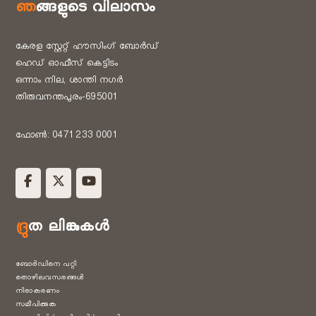
ഞങ്ങളുടെ വിലാസം
കേരള സ്റ്റേറ്റ് ഹൗസിംഗ് ബോർഡ്
ഹെഡ് ഓഫീസ് കെട്ടിടം
ഒന്നാം നില, ശാന്തി നഗർ
തിരുവനന്തപുരം-695001
ഫോൺ: 0471 233 0001
ദ്രുത ലിങ്കുകൾ
ബോർഡിനെ പറ്റി
തൊഴിലവസരങ്ങൾ
നിരാകരണം
സമീപിക്കുക