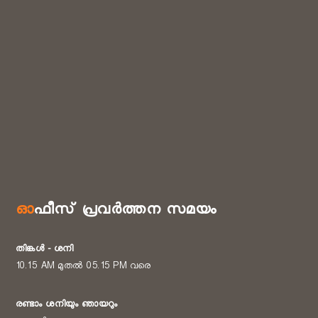
ഓഫീസ് പ്രവർത്തന സമയം
തിങ്കൾ - ശനി
10.15 AM മുതൽ 05.15 PM വരെ
രണ്ടാം ശനിയും ഞായറും