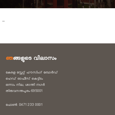
B
B
o
a
o
r
–
d
a
r
ഞങ്ങളുടെ വിലാസം
d
കേരള സ്റ്റേറ്റ് ഹൗസിംഗ് ബോർഡ്
ഹെഡ് ഓഫീസ് കെട്ടിടം
ഒന്നാം നില, ശാന്തി നഗർ
തിരുവനന്തപുരം-695001
ഫോൺ: 0471 233 0001