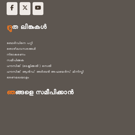
ദ്രുത ലിങ്കുകൾ
ബോർഡിനെ പറ്റി
തൊഴിലവസരങ്ങൾ
നിരാകരണം
സമീപിക്കുക
ഹൗസിങ് (ടെക്നിക്കൽ ) സെൽ
ഹൗസിങ് ആൻഡ് അർബൻ അഫയേർസ് മിനിസ്ട്രി
ഭരണമലയാളം
ഞങ്ങളെ സമീപിക്കാൻ