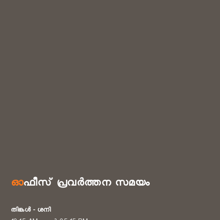
ഓഫീസ് പ്രവർത്തന സമയം
തിങ്കൾ - ശനി