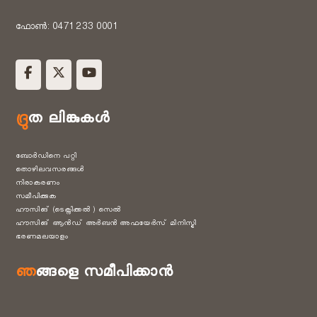
ഫോൺ: 0471 233 0001
ദ്രുത ലിങ്കുകൾ
ബോർഡിനെ പറ്റി
തൊഴിലവസരങ്ങൾ
നിരാകരണം
സമീപിക്കുക
ഹൗസിങ് (ടെക്നിക്കൽ ) സെൽ
ഹൗസിങ് ആൻഡ് അർബൻ അഫയേർസ് മിനിസ്ട്രി
ഭരണമലയാളം
ഞങ്ങളെ സമീപിക്കാൻ